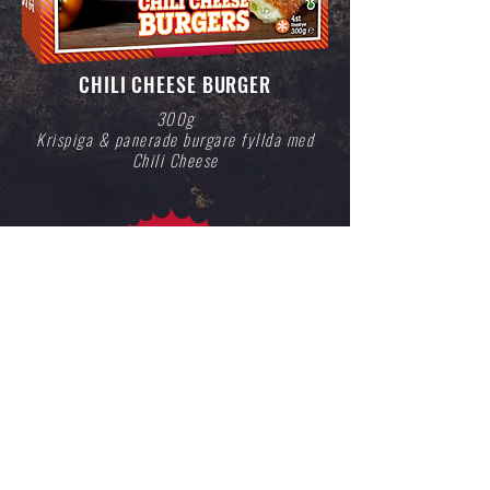
CHILI CHEESE BURGER
300g
Krispiga & panerade burgare fyllda med
Chili Cheese