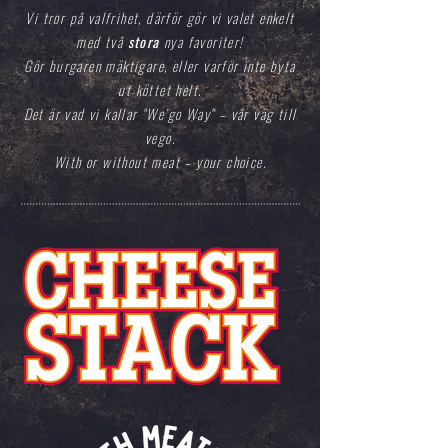
Vi tror på valfrihet, därför gör vi valet enkelt
med två
stora
nya favoriter!
Gör burgaren mäktigare, eller varför inte byta
ut köttet helt.
Det är vad vi kallar "We’go Way" – vår väg till
vego.
With or without meat – your choice.